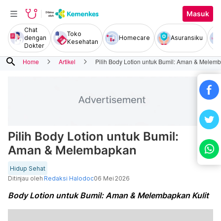
Masuk
Chat
Toko
dengan
Homecare
Asuransiku
Kesehatan
Dokter
search
Home
Artikel
Pilih Body Lotion untuk Bumil: Aman & Melem
Pilih Body Lotion untuk Bumil:
Aman & Melembapkan
Hidup Sehat
Ditinjau oleh
Redaksi Halodoc
06 Mei 2026
Body Lotion untuk Bumil: Aman & Melembapkan Kulit