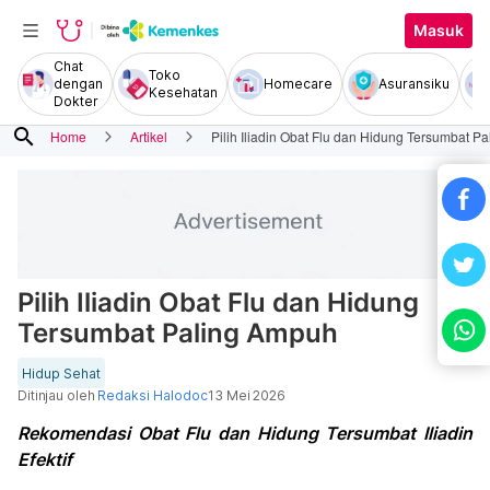
Masuk
Chat
Toko
dengan
Homecare
Asuransiku
Kesehatan
Dokter
search
Home
Artikel
Pilih Iliadin Obat Flu dan Hidung Tersumbat P
Pilih Iliadin Obat Flu dan Hidung
Tersumbat Paling Ampuh
Hidup Sehat
Ditinjau oleh
Redaksi Halodoc
13 Mei 2026
Rekomendasi Obat Flu dan Hidung Tersumbat Iliadin
Efektif