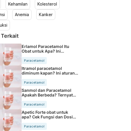
Kehamilan
Kolesterol
nsi
Anemia
Kanker
uksi
 Terkait
Erlamol Paracetamol Itu
Obat untuk Apa? Ini
Fungsinya
Paracetamol
Itramol paracetamol
diminum kapan? Ini aturan
pakainya
Paracetamol
Sanmol dan Paracetamol
Apakah Berbeda? Ternyata
Sama
Paracetamol
Apetic Forte obat untuk
apa? Cek Fungsi dan Dosis
Anak
Paracetamol