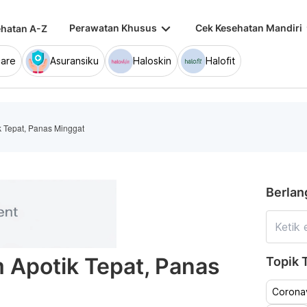
keyboard_arrow_down
keybo
Perawatan Khusus
Cek Kesehatan Mandiri
hatan A-Z
are
Asuransiku
Haloskin
Halofit
k Tepat, Panas Minggat
Berlan
 Apotik Tepat, Panas
Topik T
Coronav