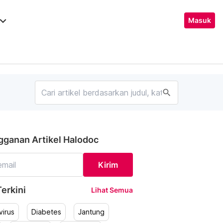
ard_arrow_down
Masuk
search
gganan Artikel Halodoc
Kirim
erkini
Lihat Semua
irus
Diabetes
Jantung