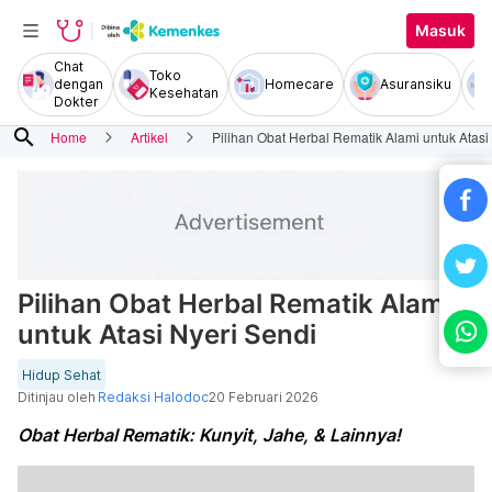
Masuk
Chat
Toko
dengan
Homecare
Asuransiku
Kesehatan
Dokter
search
Home
Artikel
Pilihan Obat Herbal Rematik Alami untuk Atasi
Pilihan Obat Herbal Rematik Alami
untuk Atasi Nyeri Sendi
Hidup Sehat
Ditinjau oleh
Redaksi Halodoc
20 Februari 2026
Obat Herbal Rematik: Kunyit, Jahe, & Lainnya!