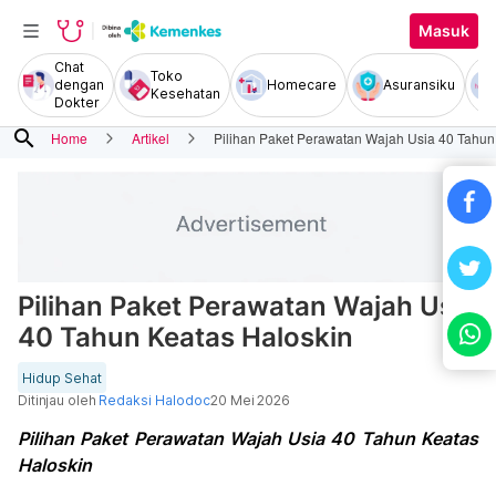
Masuk
Chat
Toko
dengan
Homecare
Asuransiku
Kesehatan
Dokter
search
Home
Artikel
Pilihan Paket Perawatan Wajah Usia 40 Tahun
Pilihan Paket Perawatan Wajah Usia
40 Tahun Keatas Haloskin
Hidup Sehat
Ditinjau oleh
Redaksi Halodoc
20 Mei 2026
Pilihan Paket Perawatan Wajah Usia 40 Tahun Keatas
Haloskin