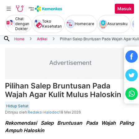
Masuk
Chat
Toko
dengan
Homecare
Asuransiku
Kesehatan
Dokter
search
Home
Artikel
Pilihan Salep Bruntusan Pada Wajah Agar Kuli
Pilihan Salep Bruntusan Pada
Wajah Agar Kulit Mulus Haloskin
Hidup Sehat
Ditinjau oleh
Redaksi Halodoc
18 Mei 2026
Rekomendasi Salep Bruntusan Pada Wajah Paling
Ampuh Haloskin