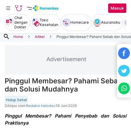
Masuk
Chat
Toko
dengan
Homecare
Asuransiku
Kesehatan
Dokter
search
Home
Artikel
Pinggul Membesar? Pahami Sebab dan Solus
Pinggul Membesar? Pahami Sebab
dan Solusi Mudahnya
Hidup Sehat
Ditinjau oleh
Redaksi Halodoc
18 Juni 2026
Pinggul Membesar? Pahami Penyebab dan Solusi
Praktisnya