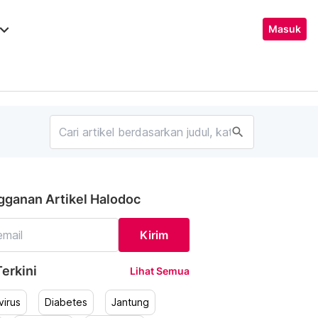
ard_arrow_down
Masuk
search
gganan Artikel Halodoc
Kirim
erkini
Lihat Semua
irus
Diabetes
Jantung