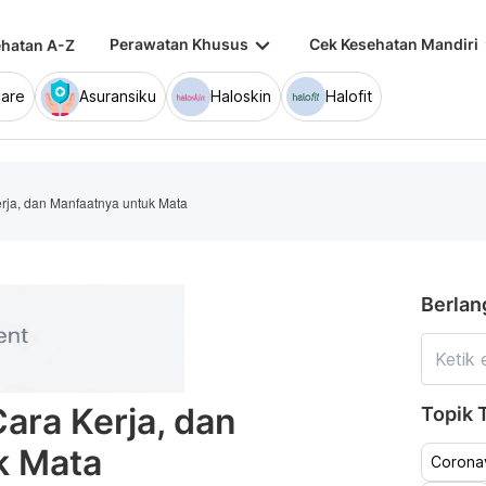
keyboard_arrow_down
keybo
Perawatan Khusus
Cek Kesehatan Mandiri
hatan A-Z
are
Asuransiku
Haloskin
Halofit
erja, dan Manfaatnya untuk Mata
Berlan
Cara Kerja, dan
Topik T
k Mata
Coronav