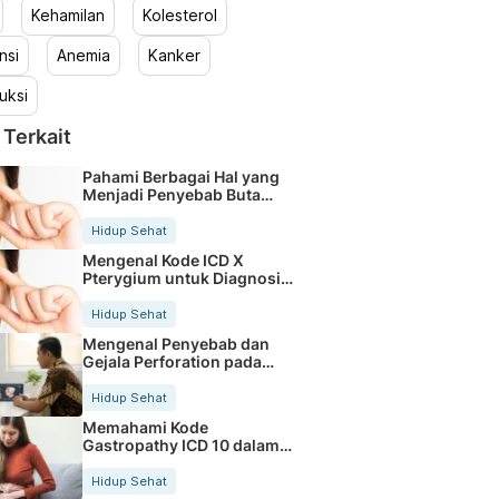
Kehamilan
Kolesterol
nsi
Anemia
Kanker
uksi
 Terkait
Pahami Berbagai Hal yang
Menjadi Penyebab Buta
Warna
Hidup Sehat
Mengenal Kode ICD X
Pterygium untuk Diagnosis
Mata
Hidup Sehat
Mengenal Penyebab dan
Gejala Perforation pada
Tubuh
Hidup Sehat
Memahami Kode
Gastropathy ICD 10 dalam
Rekam Medis Pasien
Hidup Sehat