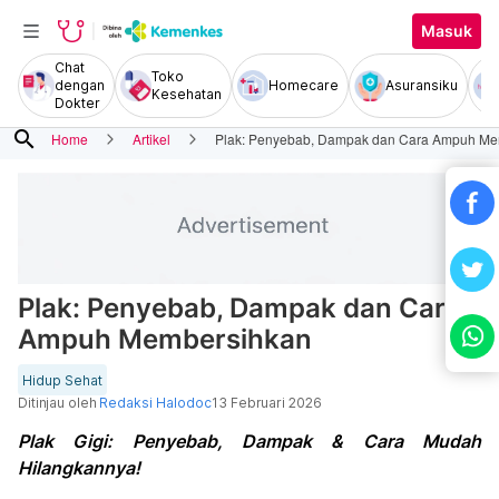
Masuk
Chat
Toko
dengan
Homecare
Asuransiku
Kesehatan
Dokter
search
Home
Artikel
Plak: Penyebab, Dampak dan Cara Ampuh Me
Plak: Penyebab, Dampak dan Cara
Ampuh Membersihkan
Hidup Sehat
Ditinjau oleh
Redaksi Halodoc
13 Februari 2026
Plak Gigi: Penyebab, Dampak & Cara Mudah
Hilangkannya!