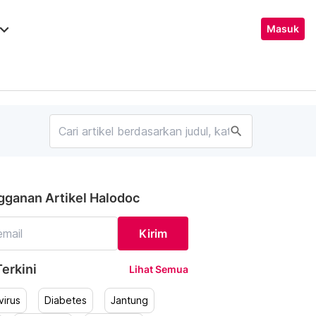
ard_arrow_down
Masuk
search
gganan Artikel Halodoc
Kirim
erkini
Lihat Semua
irus
Diabetes
Jantung