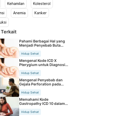
Kehamilan
Kolesterol
nsi
Anemia
Kanker
uksi
 Terkait
Pahami Berbagai Hal yang
Menjadi Penyebab Buta
Warna
Hidup Sehat
Mengenal Kode ICD X
Pterygium untuk Diagnosis
Mata
Hidup Sehat
Mengenal Penyebab dan
Gejala Perforation pada
Tubuh
Hidup Sehat
Memahami Kode
Gastropathy ICD 10 dalam
Rekam Medis Pasien
Hidup Sehat