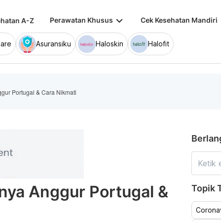
keyboard_arrow_down
keybo
Perawatan Khusus
Cek Kesehatan Mandiri
hatan A-Z
are
Asuransiku
Haloskin
Halofit
gur Portugal & Cara Nikmati
Berlan
nya Anggur Portugal &
Topik T
Coronav