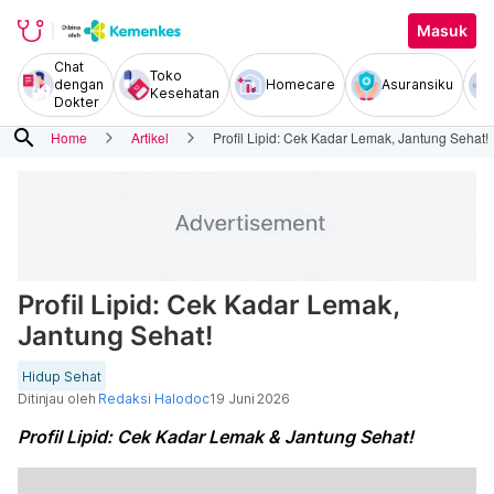
Masuk
Chat
Toko
dengan
Homecare
Asuransiku
Kesehatan
Dokter
search
Home
Artikel
Profil Lipid: Cek Kadar Lemak, Jantung Sehat!
Profil Lipid: Cek Kadar Lemak,
Jantung Sehat!
Hidup Sehat
Ditinjau oleh
Redaksi Halodoc
19 Juni 2026
Profil Lipid: Cek Kadar Lemak & Jantung Sehat!