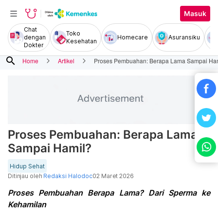
Masuk
Chat
Toko
dengan
Homecare
Asuransiku
Kesehatan
Dokter
search
Home
Artikel
Proses Pembuahan: Berapa Lama Sampai Ha
Proses Pembuahan: Berapa Lama
Sampai Hamil?
Hidup Sehat
Ditinjau oleh
Redaksi Halodoc
02 Maret 2026
Proses Pembuahan Berapa Lama? Dari Sperma ke
Kehamilan