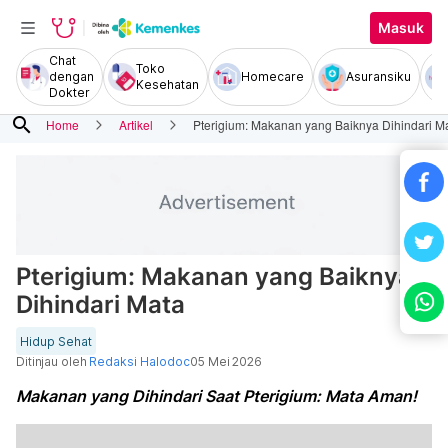
Masuk
Chat
Toko
dengan
Homecare
Asuransiku
Kesehatan
Dokter
search
Home
Artikel
Pterigium: Makanan yang Baiknya Dihindari M
Pterigium: Makanan yang Baiknya
Dihindari Mata
Hidup Sehat
Ditinjau oleh
Redaksi Halodoc
05 Mei 2026
Makanan yang Dihindari Saat Pterigium: Mata Aman!