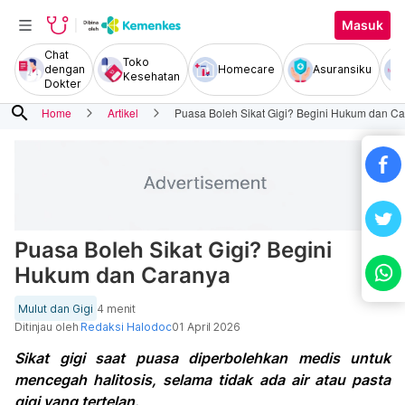
Masuk
Chat
Toko
dengan
Homecare
Asuransiku
Kesehatan
Dokter
search
Home
Artikel
Puasa Boleh Sikat Gigi? Begini Hukum dan C
Puasa Boleh Sikat Gigi? Begini
Hukum dan Caranya
Mulut dan Gigi
4 menit
Ditinjau oleh
Redaksi Halodoc
01 April 2026
Sikat gigi saat puasa diperbolehkan medis untuk
mencegah halitosis, selama tidak ada air atau pasta
gigi yang tertelan.