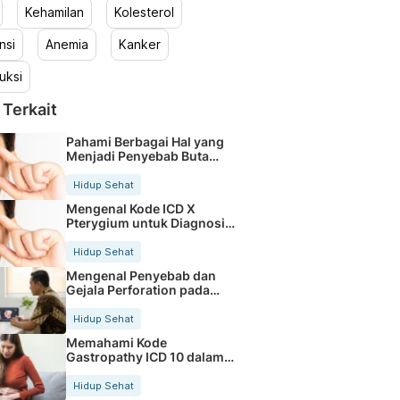
Kehamilan
Kolesterol
nsi
Anemia
Kanker
uksi
 Terkait
Pahami Berbagai Hal yang
Menjadi Penyebab Buta
Warna
Hidup Sehat
Mengenal Kode ICD X
Pterygium untuk Diagnosis
Mata
Hidup Sehat
Mengenal Penyebab dan
Gejala Perforation pada
Tubuh
Hidup Sehat
Memahami Kode
Gastropathy ICD 10 dalam
Rekam Medis Pasien
Hidup Sehat