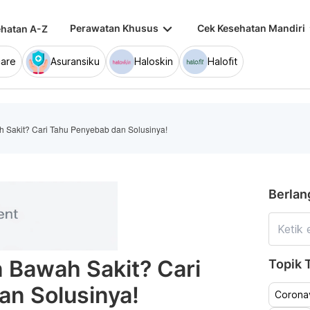
keyboard_arrow_down
keybo
Perawatan Khusus
Cek Kesehatan Mandiri
hatan A-Z
are
Asuransiku
Haloskin
Halofit
Sakit? Cari Tahu Penyebab dan Solusinya!
Berlan
 Bawah Sakit? Cari
Topik T
an Solusinya!
Coronav