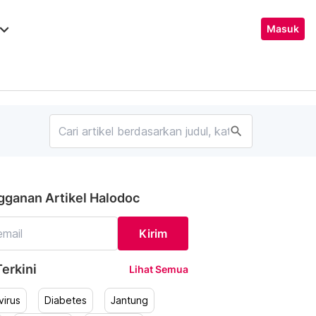
ard_arrow_down
Masuk
search
gganan Artikel Halodoc
Kirim
erkini
Lihat Semua
irus
Diabetes
Jantung