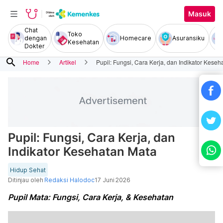
Masuk
Chat
Toko
dengan
Homecare
Asuransiku
Kesehatan
Dokter
search
Home
Artikel
Pupil: Fungsi, Cara Kerja, dan Indikator Kese
Pupil: Fungsi, Cara Kerja, dan
Indikator Kesehatan Mata
Hidup Sehat
Ditinjau oleh
Redaksi Halodoc
17 Juni 2026
Pupil Mata: Fungsi, Cara Kerja, & Kesehatan