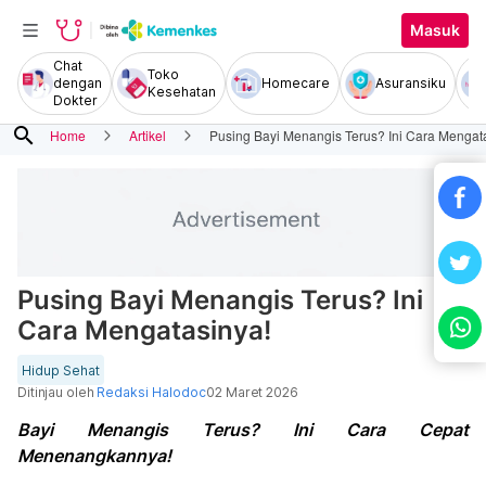
Masuk
Chat
Toko
dengan
Homecare
Asuransiku
Kesehatan
Dokter
search
Home
Artikel
Pusing Bayi Menangis Terus? Ini Cara Mengat
Pusing Bayi Menangis Terus? Ini
Cara Mengatasinya!
Hidup Sehat
Ditinjau oleh
Redaksi Halodoc
02 Maret 2026
Bayi Menangis Terus? Ini Cara Cepat
Menenangkannya!