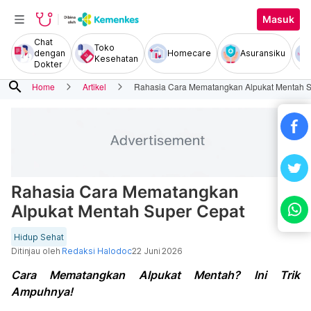
Masuk
Chat
Toko
dengan
Homecare
Asuransiku
Kesehatan
Dokter
search
Home
Artikel
Rahasia Cara Mematangkan Alpukat Mentah S
Rahasia Cara Mematangkan
Alpukat Mentah Super Cepat
Hidup Sehat
Ditinjau oleh
Redaksi Halodoc
22 Juni 2026
Cara Mematangkan Alpukat Mentah? Ini Trik
Ampuhnya!