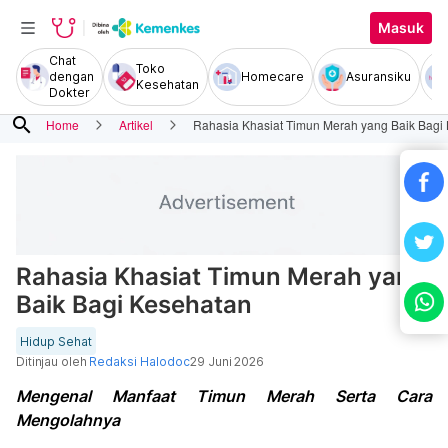
Masuk
Chat
Toko
dengan
Homecare
Asuransiku
Kesehatan
Dokter
search
Home
Artikel
Rahasia Khasiat Timun Merah yang Baik Bagi
Rahasia Khasiat Timun Merah yang
Baik Bagi Kesehatan
Hidup Sehat
Ditinjau oleh
Redaksi Halodoc
29 Juni 2026
Mengenal Manfaat Timun Merah Serta Cara
Mengolahnya