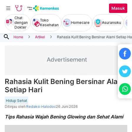
Masuk
Chat
Toko
dengan
Homecare
Asuransiku
Kesehatan
Dokter
search
Home
Artikel
Rahasia Kulit Bening Bersinar Alami Setiap Ha
Rahasia Kulit Bening Bersinar Alami
Setiap Hari
Hidup Sehat
Ditinjau oleh
Redaksi Halodoc
26 Juni 2026
Tips Rahasia Wajah Bening Glowing dan Sehat Alami