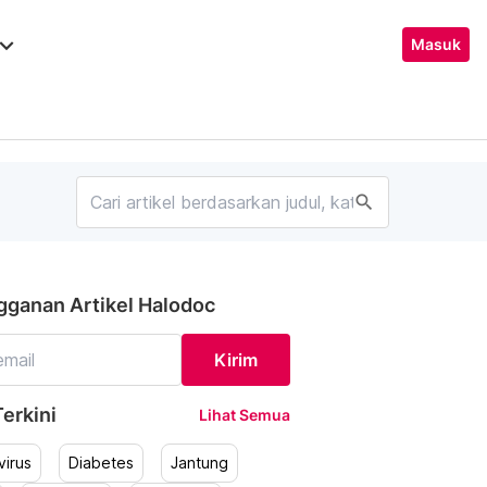
ard_arrow_down
Masuk
search
gganan Artikel Halodoc
Kirim
erkini
Lihat Semua
irus
Diabetes
Jantung