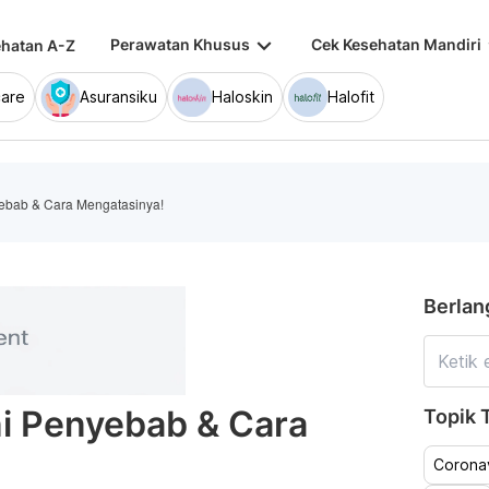
keyboard_arrow_down
keybo
Perawatan Khusus
Cek Kesehatan Mandiri
hatan A-Z
are
Asuransiku
Haloskin
Halofit
ebab & Cara Mengatasinya!
Berlan
i Penyebab & Cara
Topik T
Coronav