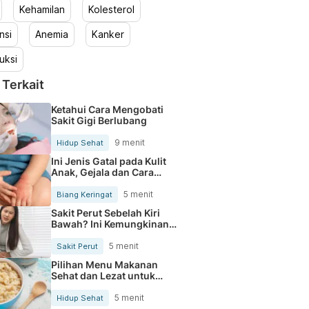
Kehamilan
Kolesterol
nsi
Anemia
Kanker
uksi
 Terkait
Ketahui Cara Mengobati
Sakit Gigi Berlubang
9 menit
Hidup Sehat
Ini Jenis Gatal pada Kulit
Anak, Gejala dan Cara
Mengobatinya
5 menit
Biang Keringat
Sakit Perut Sebelah Kiri
Bawah? Ini Kemungkinan
Penyebabnya
5 menit
Sakit Perut
Pilihan Menu Makanan
Sehat dan Lezat untuk
Mengurangi Kolesterol
5 menit
Hidup Sehat