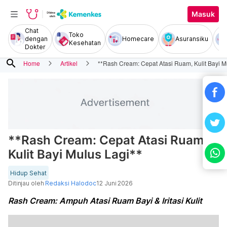
Masuk
Chat
Toko
dengan
Homecare
Asuransiku
Kesehatan
Dokter
search
Home
Artikel
**Rash Cream: Cepat Atasi Ruam, Kulit Bayi M
**Rash Cream: Cepat Atasi Ruam,
Kulit Bayi Mulus Lagi**
Hidup Sehat
Ditinjau oleh
Redaksi Halodoc
12 Juni 2026
Rash Cream: Ampuh Atasi Ruam Bayi & Iritasi Kulit