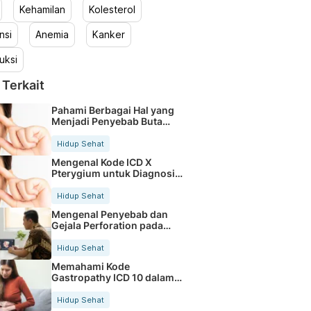
Kehamilan
Kolesterol
nsi
Anemia
Kanker
uksi
 Terkait
Pahami Berbagai Hal yang
Menjadi Penyebab Buta
Warna
Hidup Sehat
Mengenal Kode ICD X
Pterygium untuk Diagnosis
Mata
Hidup Sehat
Mengenal Penyebab dan
Gejala Perforation pada
Tubuh
Hidup Sehat
Memahami Kode
Gastropathy ICD 10 dalam
Rekam Medis Pasien
Hidup Sehat