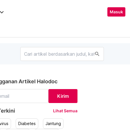
ard_arrow_down
Masuk
search
gganan Artikel Halodoc
Kirim
erkini
Lihat Semua
irus
Diabetes
Jantung