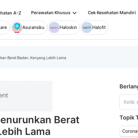
keyboard_arrow_down
keybo
Perawatan Khusus
Cek Kesehatan Mandiri
hatan A-Z
are
Asuransiku
Haloskin
Halofit
kan Berat Badan, Kenyang Lebih Lama
Berlan
enurunkan Berat
Topik T
Lebih Lama
Coronav