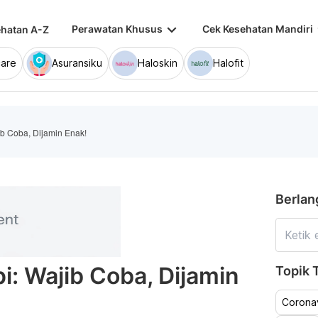
keyboard_arrow_down
keybo
Perawatan Khusus
Cek Kesehatan Mandiri
hatan A-Z
are
Asuransiku
Haloskin
Halofit
b Coba, Dijamin Enak!
Berlan
: Wajib Coba, Dijamin
Topik T
Coronav