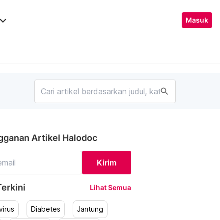
ard_arrow_down
Masuk
search
gganan Artikel Halodoc
Kirim
erkini
Lihat Semua
irus
Diabetes
Jantung