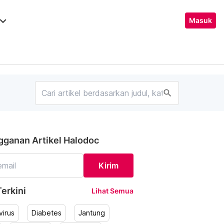
ard_arrow_down
Masuk
search
gganan Artikel Halodoc
Kirim
erkini
Lihat Semua
irus
Diabetes
Jantung