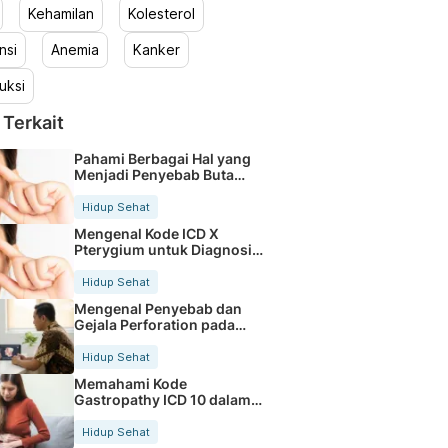
Kehamilan
Kolesterol
nsi
Anemia
Kanker
uksi
 Terkait
Pahami Berbagai Hal yang
Menjadi Penyebab Buta
Warna
Hidup Sehat
Mengenal Kode ICD X
Pterygium untuk Diagnosis
Mata
Hidup Sehat
Mengenal Penyebab dan
Gejala Perforation pada
Tubuh
Hidup Sehat
Memahami Kode
Gastropathy ICD 10 dalam
Rekam Medis Pasien
Hidup Sehat