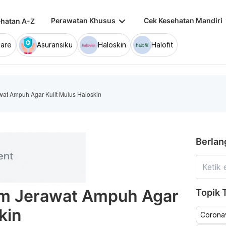
keyboard_arrow_down
keybo
Perawatan Khusus
Cek Kesehatan Mandiri
hatan A-Z
are
Asuransiku
Haloskin
Halofit
at Ampuh Agar Kulit Mulus Haloskin
Berlan
m Jerawat Ampuh Agar
Topik T
kin
Coronav