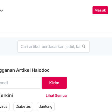
ard_arrow_down
Masuk
search
gganan Artikel Halodoc
Kirim
erkini
Lihat Semua
irus
Diabetes
Jantung