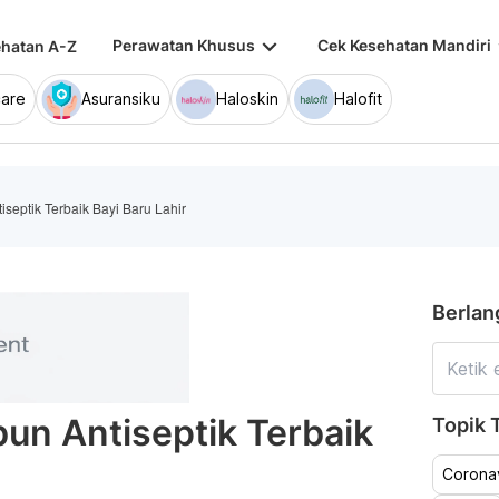
keyboard_arrow_down
keybo
Perawatan Khusus
Cek Kesehatan Mandiri
hatan A-Z
are
Asuransiku
Haloskin
Halofit
eptik Terbaik Bayi Baru Lahir
Berlan
un Antiseptik Terbaik
Topik T
Coronav