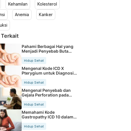
Kehamilan
Kolesterol
nsi
Anemia
Kanker
uksi
 Terkait
Pahami Berbagai Hal yang
Menjadi Penyebab Buta
Warna
Hidup Sehat
Mengenal Kode ICD X
Pterygium untuk Diagnosis
Mata
Hidup Sehat
Mengenal Penyebab dan
Gejala Perforation pada
Tubuh
Hidup Sehat
Memahami Kode
Gastropathy ICD 10 dalam
Rekam Medis Pasien
Hidup Sehat