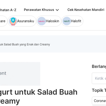
keyboard_arrow_down
keybo
Perawatan Khusus
Cek Kesehatan Mandiri
hatan A-Z
are
Asuransiku
Haloskin
Halofit
tuk Salad Buah yang Enak dan Creamy
Berlan
urt untuk Salad Buah
Topik T
reamy
Coronav