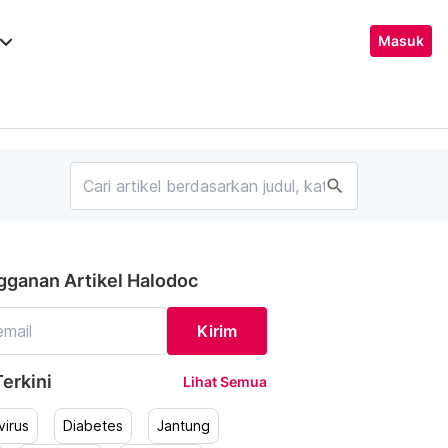
ard_arrow_down
Masuk
search
gganan Artikel Halodoc
Kirim
erkini
Lihat Semua
irus
Diabetes
Jantung