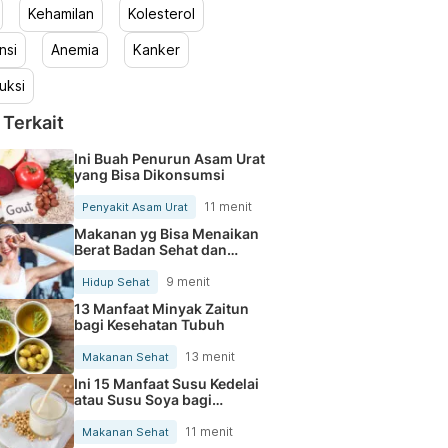
Kehamilan
Kolesterol
nsi
Anemia
Kanker
uksi
 Terkait
Ini Buah Penurun Asam Urat
yang Bisa Dikonsumsi
11 menit
Penyakit Asam Urat
Makanan yg Bisa Menaikan
Berat Badan Sehat dan
Cepat
9 menit
Hidup Sehat
13 Manfaat Minyak Zaitun
bagi Kesehatan Tubuh
13 menit
Makanan Sehat
Ini 15 Manfaat Susu Kedelai
atau Susu Soya bagi
Kesehatan Tubuh
11 menit
Makanan Sehat