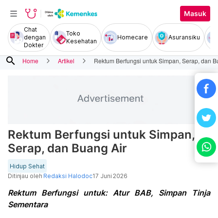
Masuk
Chat
Toko
dengan
Homecare
Asuransiku
Kesehatan
Dokter
search
Home
Artikel
Rektum Berfungsi untuk Simpan, Serap, dan B
Rektum Berfungsi untuk Simpan,
Serap, dan Buang Air
Hidup Sehat
Ditinjau oleh
Redaksi Halodoc
17 Juni 2026
Rektum Berfungsi untuk: Atur BAB, Simpan Tinja
Sementara