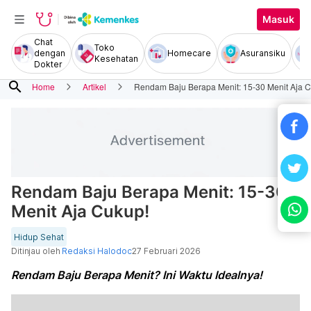
Masuk
Chat
Toko
dengan
Homecare
Asuransiku
Kesehatan
Dokter
search
Home
Artikel
Rendam Baju Berapa Menit: 15-30 Menit Aja 
Rendam Baju Berapa Menit: 15-30
Menit Aja Cukup!
Hidup Sehat
Ditinjau oleh
Redaksi Halodoc
27 Februari 2026
Rendam Baju Berapa Menit? Ini Waktu Idealnya!