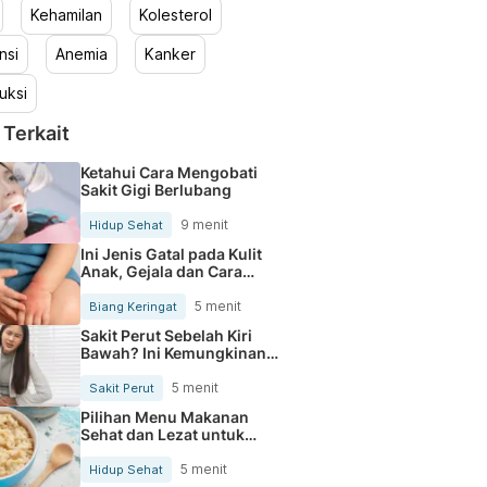
Kehamilan
Kolesterol
nsi
Anemia
Kanker
uksi
 Terkait
Ketahui Cara Mengobati
Sakit Gigi Berlubang
9 menit
Hidup Sehat
Ini Jenis Gatal pada Kulit
Anak, Gejala dan Cara
Mengobatinya
5 menit
Biang Keringat
Sakit Perut Sebelah Kiri
Bawah? Ini Kemungkinan
Penyebabnya
5 menit
Sakit Perut
Pilihan Menu Makanan
Sehat dan Lezat untuk
Mengurangi Kolesterol
5 menit
Hidup Sehat