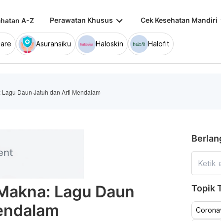
keyboard_arrow_down
keybo
Perawatan Khusus
Cek Kesehatan Mandiri
hatan A-Z
are
Asuransiku
Haloskin
Halofit
 Lagu Daun Jatuh dan Arti Mendalam
Berlan
 Makna: Lagu Daun
Topik T
Mendalam
Coronav