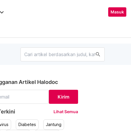
ard_arrow_down
Masuk
search
gganan Artikel Halodoc
Kirim
erkini
Lihat Semua
irus
Diabetes
Jantung