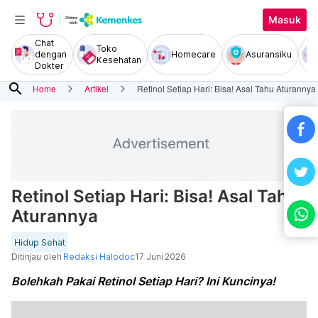
Masuk
Chat
Toko
dengan
Homecare
Asuransiku
Kesehatan
Dokter
search
Home
Artikel
Retinol Setiap Hari: Bisa! Asal Tahu Aturannya
Retinol Setiap Hari: Bisa! Asal Tahu
Aturannya
Hidup Sehat
Ditinjau oleh
Redaksi Halodoc
17 Juni 2026
Bolehkah Pakai Retinol Setiap Hari? Ini Kuncinya!