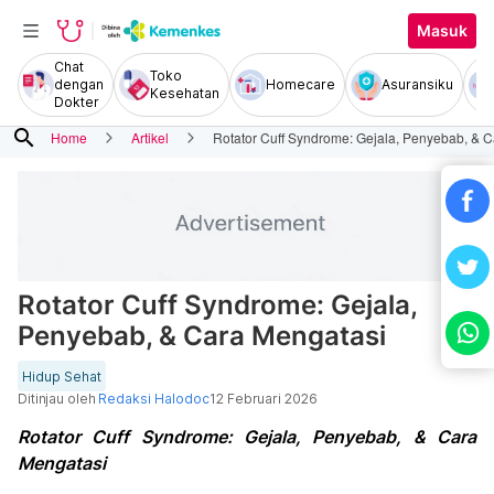
Masuk
Chat
Toko
dengan
Homecare
Asuransiku
Kesehatan
Dokter
search
Home
Artikel
Rotator Cuff Syndrome: Gejala, Penyebab, & 
Rotator Cuff Syndrome: Gejala,
Penyebab, & Cara Mengatasi
Hidup Sehat
Ditinjau oleh
Redaksi Halodoc
12 Februari 2026
Rotator Cuff Syndrome: Gejala, Penyebab, & Cara
Mengatasi