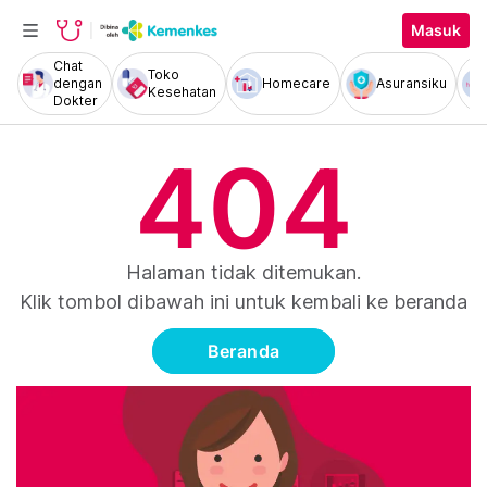
Masuk
Chat
Toko
dengan
Homecare
Asuransiku
Kesehatan
Dokter
404
Halaman tidak ditemukan.
Klik tombol dibawah ini untuk kembali ke beranda
Beranda