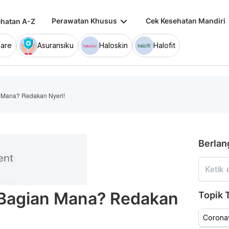
keyboard_arrow_down
keybo
Perawatan Khusus
Cek Kesehatan Mandiri
hatan A-Z
are
Asuransiku
Haloskin
Halofit
an Mana? Redakan Nyeri!
Berlan
at Bagian Mana? Redakan
Topik T
Coronav