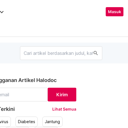
ard_arrow_down
Masuk
search
gganan Artikel Halodoc
Kirim
erkini
Lihat Semua
irus
Diabetes
Jantung