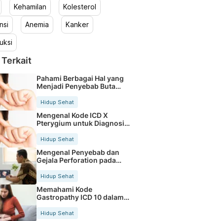
Kehamilan
Kolesterol
nsi
Anemia
Kanker
uksi
 Terkait
Pahami Berbagai Hal yang
Menjadi Penyebab Buta
Warna
Hidup Sehat
Mengenal Kode ICD X
Pterygium untuk Diagnosis
Mata
Hidup Sehat
Mengenal Penyebab dan
Gejala Perforation pada
Tubuh
Hidup Sehat
Memahami Kode
Gastropathy ICD 10 dalam
Rekam Medis Pasien
Hidup Sehat