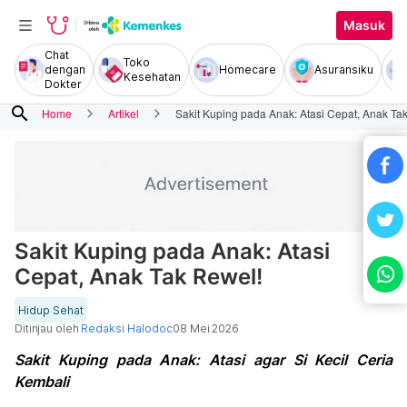
Masuk
Chat
Toko
dengan
Homecare
Asuransiku
Kesehatan
Dokter
search
Home
Artikel
Sakit Kuping pada Anak: Atasi Cepat, Anak Ta
Sakit Kuping pada Anak: Atasi
Cepat, Anak Tak Rewel!
Hidup Sehat
Ditinjau oleh
Redaksi Halodoc
08 Mei 2026
Sakit Kuping pada Anak: Atasi agar Si Kecil Ceria
Kembali