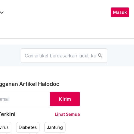
ard_arrow_down
Masuk
search
gganan Artikel Halodoc
Kirim
erkini
Lihat Semua
irus
Diabetes
Jantung