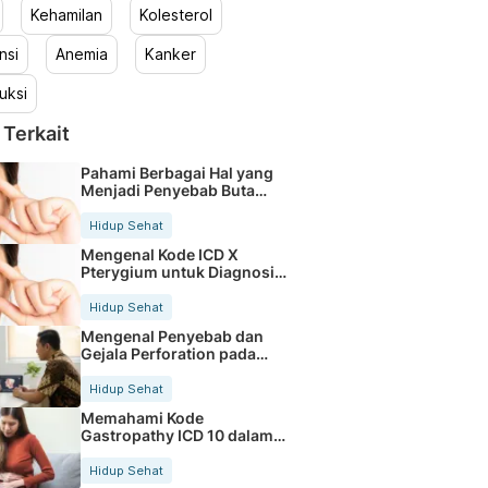
Kehamilan
Kolesterol
nsi
Anemia
Kanker
uksi
 Terkait
Pahami Berbagai Hal yang
Menjadi Penyebab Buta
Warna
Hidup Sehat
Mengenal Kode ICD X
Pterygium untuk Diagnosis
Mata
Hidup Sehat
Mengenal Penyebab dan
Gejala Perforation pada
Tubuh
Hidup Sehat
Memahami Kode
Gastropathy ICD 10 dalam
Rekam Medis Pasien
Hidup Sehat