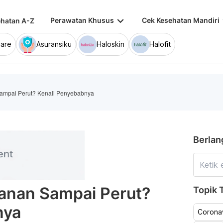
keyboard_arrow_down
keybo
Perawatan Khusus
Cek Kesehatan Mandiri
hatan A-Z
are
Asuransiku
Haloskin
Halofit
Sampai Perut? Kenali Penyebabnya
Berlan
Kanan Sampai Perut?
Topik T
nya
Coronav