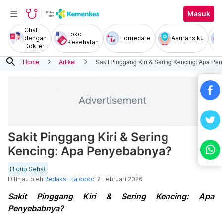
Masuk
Chat
Toko
dengan
Homecare
Asuransiku
Kesehatan
Dokter
search
Home
Artikel
Sakit Pinggang Kiri & Sering Kencing: Apa P
Sakit Pinggang Kiri & Sering
Kencing: Apa Penyebabnya?
Hidup Sehat
Ditinjau oleh
Redaksi Halodoc
12 Februari 2026
Sakit Pinggang Kiri & Sering Kencing: Apa
Penyebabnya?