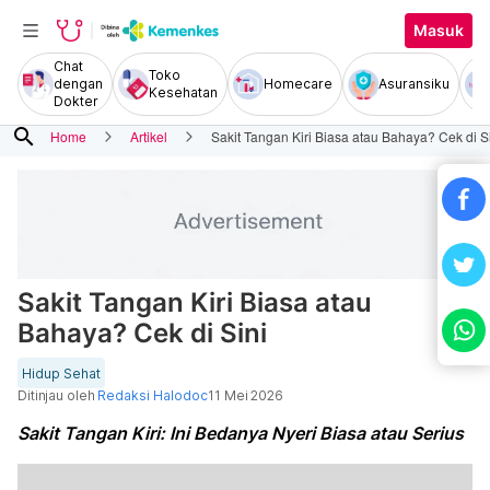
Masuk
Chat
Toko
dengan
Homecare
Asuransiku
Kesehatan
Dokter
search
Home
Artikel
Sakit Tangan Kiri Biasa atau Bahaya? Cek di S
Sakit Tangan Kiri Biasa atau
Bahaya? Cek di Sini
Hidup Sehat
Ditinjau oleh
Redaksi Halodoc
11 Mei 2026
Sakit Tangan Kiri: Ini Bedanya Nyeri Biasa atau Serius