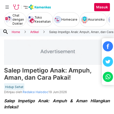
Masuk
Chat
Toko
dengan
Homecare
Asuransiku
Kesehatan
Dokter
search
Home
Artikel
Salep Impetigo Anak: Ampuh, Aman, dan Cara 
Salep Impetigo Anak: Ampuh,
Aman, dan Cara Pakai!
Hidup Sehat
Ditinjau oleh
Redaksi Halodoc
19 Juni 2026
Salep Impetigo Anak: Ampuh & Aman Hilangkan
Infeksi!