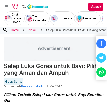
Masuk
Chat
Toko
dengan
Homecare
Asuransiku
Kesehatan
Dokter
search
Home
Artikel
Salep Luka Gores untuk Bayi: Pilih yang Ama
Salep Luka Gores untuk Bayi: Pilih
yang Aman dan Ampuh
Hidup Sehat
Ditinjau oleh
Redaksi Halodoc
19 Mei 2026
Pilihan Terbaik Salep Luka Gores untuk Bayi Betadine
Gel