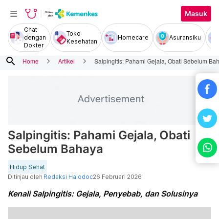
Masuk
Chat
Toko
dengan
Homecare
Asuransiku
Kesehatan
Dokter
search
Home
Artikel
Salpingitis: Pahami Gejala, Obati Sebelum Ba
Salpingitis: Pahami Gejala, Obati
Sebelum Bahaya
Hidup Sehat
Ditinjau oleh
Redaksi Halodoc
26 Februari 2026
Kenali Salpingitis: Gejala, Penyebab, dan Solusinya