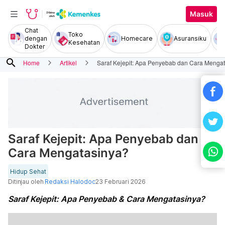
Masuk
Chat
Toko
dengan
Homecare
Asuransiku
Kesehatan
Dokter
search
Home
Artikel
Saraf Kejepit: Apa Penyebab dan Cara Menga
Saraf Kejepit: Apa Penyebab dan
Cara Mengatasinya?
Hidup Sehat
Ditinjau oleh
Redaksi Halodoc
23 Februari 2026
Saraf Kejepit: Apa Penyebab & Cara Mengatasinya?