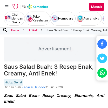
Masuk
Chat
Toko
dengan
Homecare
Asuransiku
Kesehatan
Dokter
search
Home
Artikel
Saus Salad Buah: 3 Resep Enak, Creamy, Anti
Saus Salad Buah: 3 Resep Enak,
Creamy, Anti Enek!
Hidup Sehat
Ditinjau oleh
Redaksi Halodoc
11 Juni 2026
Saus Salad Buah: Resep Creamy, Ekonomis, Anti
Enek!