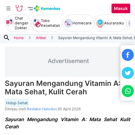
Masuk
Chat
Toko
dengan
Homecare
Asuransiku
Kesehatan
Dokter
search
Home
Artikel
Sayuran Mengandung Vitamin A: Mata Sehat, K
Sayuran Mengandung Vitamin A:
Mata Sehat, Kulit Cerah
Hidup Sehat
Ditinjau oleh
Redaksi Halodoc
30 April 2026
Sayuran Mengandung Vitamin A: Mata Sehat Kulit
Cerah