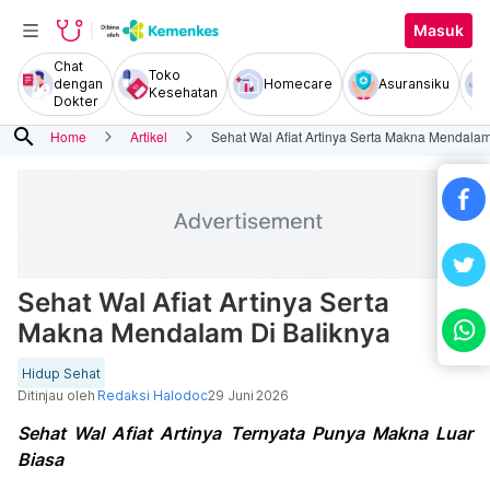
Masuk
Chat
Toko
dengan
Homecare
Asuransiku
Kesehatan
Dokter
search
Home
Artikel
Sehat Wal Afiat Artinya Serta Makna Mendalam
Sehat Wal Afiat Artinya Serta
Makna Mendalam Di Baliknya
Hidup Sehat
Ditinjau oleh
Redaksi Halodoc
29 Juni 2026
Sehat Wal Afiat Artinya Ternyata Punya Makna Luar
Biasa