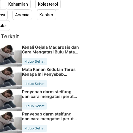
Kehamilan
Kolesterol
nsi
Anemia
Kanker
uksi
 Terkait
Kenali Gejala Madarosis dan
Cara Mengatasi Bulu Mata
Rontok
Hidup Sehat
Mata Kanan Kedutan Terus
Kenapa Ini Penyebab
Medisnya
Hidup Sehat
Penyebab darm steifung
dan cara mengatasi perut
kaku secara alami
Hidup Sehat
Penyebab darm steifung
dan cara mengatasi perut
kaku secara alami
Hidup Sehat