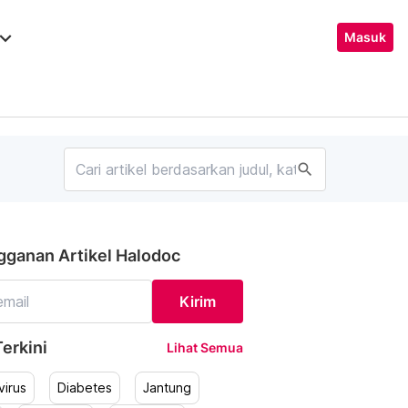
ard_arrow_down
Masuk
search
gganan Artikel Halodoc
Kirim
erkini
Lihat Semua
irus
Diabetes
Jantung