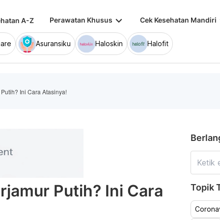
keyboard_arrow_down
keybo
Perawatan Khusus
Cek Kesehatan Mandiri
hatan A-Z
are
Asuransiku
Haloskin
Halofit
utih? Ini Cara Atasinya!
Berlan
jamur Putih? Ini Cara
Topik T
Coronav