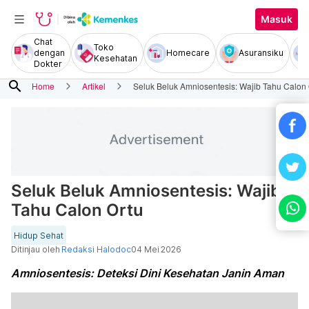
Masuk
Chat
Toko
dengan
Homecare
Asuransiku
Kesehatan
Dokter
search
Home
Artikel
Seluk Beluk Amniosentesis: Wajib Tahu Calon 
Seluk Beluk Amniosentesis: Wajib
Tahu Calon Ortu
Hidup Sehat
Ditinjau oleh
Redaksi Halodoc
04 Mei 2026
Amniosentesis: Deteksi Dini Kesehatan Janin Aman