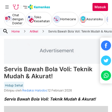
Masuk
Chat
Toko
dengan
Homecare
Asuransiku
Kesehatan
Dokter
search
Home
Artikel
Servis Bawah Bola Voli: Teknik Mudah & Akurat
Servis Bawah Bola Voli: Teknik
Mudah & Akurat!
Hidup Sehat
Ditinjau oleh
Redaksi Halodoc
12 Februari 2026
Servis Bawah Bola Voli: Teknik Mudah & Akurat!