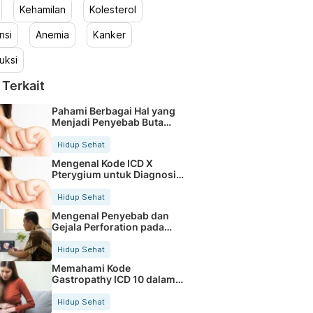
Kehamilan
Kolesterol
nsi
Anemia
Kanker
uksi
 Terkait
Pahami Berbagai Hal yang
Menjadi Penyebab Buta
Warna
Hidup Sehat
Mengenal Kode ICD X
Pterygium untuk Diagnosis
Mata
Hidup Sehat
Mengenal Penyebab dan
Gejala Perforation pada
Tubuh
Hidup Sehat
Memahami Kode
Gastropathy ICD 10 dalam
Rekam Medis Pasien
Hidup Sehat