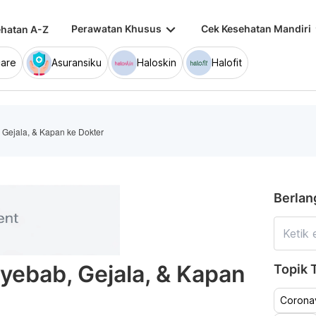
keyboard_arrow_down
keybo
Perawatan Khusus
Cek Kesehatan Mandiri
hatan A-Z
are
Asuransiku
Haloskin
Halofit
 Gejala, & Kapan ke Dokter
Berlan
yebab, Gejala, & Kapan
Topik T
Coronav