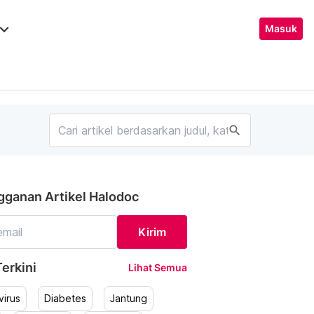
ard_arrow_down
Masuk
search
gganan Artikel Halodoc
Kirim
erkini
Lihat Semua
irus
Diabetes
Jantung