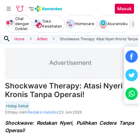
Masuk
Chat
Toko
dengan
Homecare
Asuransiku
Kesehatan
Dokter
search
Home
Artikel
Shockwave Therapy: Atasi Nyeri Kronis Tanpa 
Shockwave Therapy: Atasi Nyeri
Kronis Tanpa Operasi!
Hidup Sehat
Ditinjau oleh
Redaksi Halodoc
23 Juni 2026
Shockwave: Redakan Nyeri, Pulihkan Cedera Tanpa
Operasi!